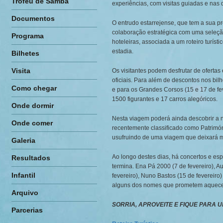
Troféu de Samba
experiências, com visitas guiadas e nas
Documentos
O entrudo estarrejense, que tem a sua 
colaboração estratégica com uma seleção
Programa
hoteleiras, associada a um roteiro turíst
estadia.
Bilhetes
Visita
Os visitantes podem desfrutar de ofertas
oficiais. Para além de descontos nos bil
Como chegar
e para os Grandes Corsos (15 e 17 de fev
1500 figurantes e 17 carros alegóricos.
Onde dormir
Nesta viagem poderá ainda descobrir a n
Onde comer
recentemente classificado como Patrimó
usufruindo de uma viagem que deixará 
Galeria
Ao longo destes dias, há concertos e esp
Resultados
termina. Ena Pá 2000 (7 de fevereiro), A
Infantil
fevereiro), Nuno Bastos (15 de fevereiro
alguns dos nomes que prometem aquecer
Arquivo
SORRIA, APROVEITE E FIQUE PARA 
Parcerias