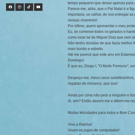
tempo pequeno que desse apenas para o
Parece-me, aliás, que o Pai Natal é a f
importaria, se calhar, de nos entregar a
nessas chaminés!
Por último, quero apresentar o meu prote
Eu, se comesse todos os gelados e hamb
como esse tal de Miguel Dias que vem aí
Não tenho dúvidas de que fazia melhor fi
mais bonito e esbelto.
Até me parece que este ano em Estarre
Domingo!
É que eu, Diogo I, "O Muito Formoso", s
Despeço-me, meus caros subditozinhos, 
regalias de monarca, que sou!
Ainda por cima não pedi a ninguém e fize
Ai, sim? Então aturem-me e dêem-me regal
Muitas felicidades para todos e Bom Car
Viva a Rainha!
Vivam os jogos de computador!