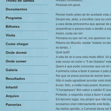
Troféu de Samba
Artistas convidados,
Pessoas em geral,
Documentos
Pensei muito antes de ter aceitado esta 
Programa
Deram-me, aliás, a escolher cara ou coro
a cara desta princesinha que apesar de
Bilhetes
serpentinas e passou todo o desfile a e
Assim, custa ser rei!
Visita
Pensava eu que ser rei, era aparecer na 
Ribeira do Mourão, bastar "estalar os d
Como chegar
às tantas...!
Onde dormir
Qual quê!!
A vida de rei é uma vida muito difícil. Só
Onde comer
este vosso rei como o "5 de Outubro" est
Quem é que pode concordar que um rei v
Galeria
A primeira coisa a fazer é passar o pat
Rei que se preze precisa de dormir bem e
Resultados
Não é nada agradável acordar cedo todos 
écran. Nós, a malta mais jovem, ficamos
Infantil
"Chocapiques" têm sabor a sabão! E isso
Portanto, a segunda coisa a fazer é ac
Arquivo
Em terceiro lugar, vou propor que não ha
possamos viver intensamente esta festa.
Parcerias
Na minha opinião, o Carnaval devia ser 